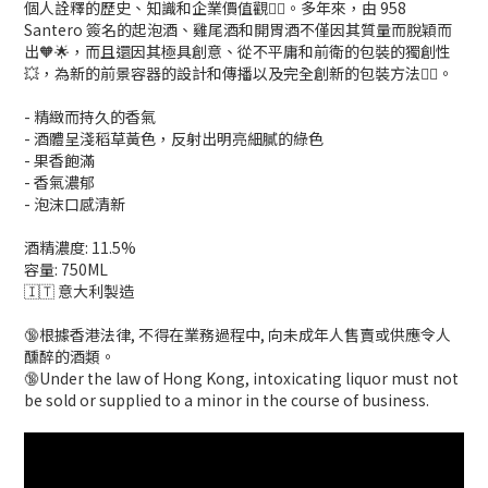
個人詮釋的歷史、知識和企業價值觀👍🏻。多年來，由 958
Santero 簽名的起泡酒、雞尾酒和開胃酒不僅因其質量而脫穎而
出🧡🌟，而且還因其極具創意、從不平庸和前衛的包裝的獨創性
💥，為新的前景容器的設計和傳播以及完全創新的包裝方法👍🏻。
- 精緻而持久的香氣
- 酒體呈淺稻草黃色，反射出明亮細膩的綠色
- 果香飽滿
- 香氣濃郁
- 泡沫口感清新
酒精濃度: 11.5%
容量: 750ML
🇮🇹 意大利製造
🔞根據香港法律, 不得在業務過程中, 向未成年人售賣或供應令人
醺醉的酒類。
🔞Under the law of Hong Kong, intoxicating liquor must not
be sold or supplied to a minor in the course of business.