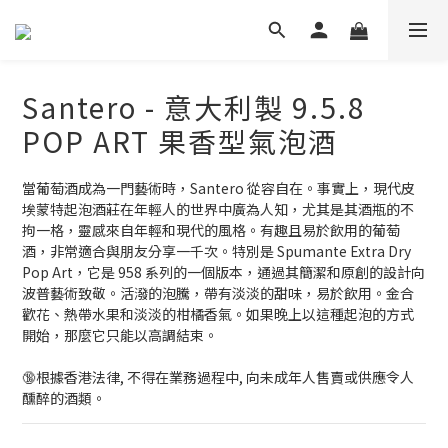
Santero - 意大利製 9.5.8
POP ART 果香型氣泡酒
當葡萄酒成為一門藝術時，Santero 從容自在。事實上，現代皮
埃蒙特起泡酒莊在年輕人的世界中廣為人知，尤其是其酒瓶的不
拘一格，靈感來自年輕和現代的風格。有趣且易於飲用的葡萄
酒，非常適合與朋友分享一千次。特別是 Spumante Extra Dry 
Pop Art，它是 958 系列的一個版本，通過其簡潔和原創的設計向
波普藝術致敬。活潑的泡騰，帶有淡淡的甜味，易於飲用。金合
歡花、熱帶水果和淡淡的柑橘香氣。如果晚上以這種起泡的方式
開始，那麼它只能以高調結束。
🔞根據香港法律, 不得在業務過程中, 向未成年人售賣或供應令人
醺醉的酒類。