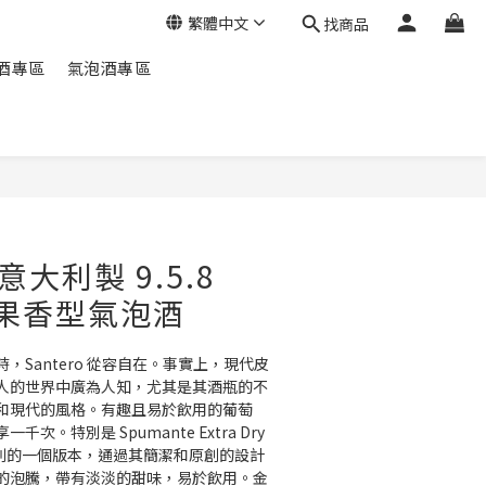
繁體中文
找商品
酒專區
氣泡酒專區
立即購買
- 意大利製 9.5.8
T 果香型氣泡酒
，Santero 從容自在。事實上，現代皮
人的世界中廣為人知，尤其是其酒瓶的不
和現代的風格。有趣且易於飲用的葡萄
。特別是 Spumante Extra Dry 
58 系列的一個版本，通過其簡潔和原創的設計
的泡騰，帶有淡淡的甜味，易於飲用。金