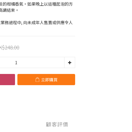
淡的柑橘香氣。如果晚上以這種起泡的方
高調結束。
得在業務過程中, 向未成年人售賣或供應令人
K$248.00
立即購買
顧客評價