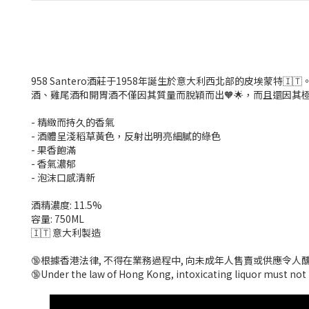
958 Santero酒莊于1958年誕生於意大利西北部的皮埃蒙特🇮
酒、雞尾酒和開胃酒不僅因其質量而脫穎而出🧡🌟，而且還因其極
- 精緻而持久的香氣
- 酒體呈淺稻草黃色，反射出明亮細膩的綠色
- 果香飽滿
- 香氣濃郁
- 泡沫口感清新
酒精濃度: 11.5%
容量: 750ML
🇮🇹 意大利製造
🔞根據香港法律, 不得在業務過程中, 向未成年人售賣或供應令人
🔞Under the law of Hong Kong, intoxicating liquor must not b