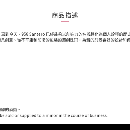
商品描述
。直到今天，958 Santero 已經能夠以創造力的名義轉化為個人詮釋的歷史、
具創意、從不平庸和前衛的包裝的獨創性💥，為新的前景容器的設計和傳播
醺醉的酒類。
e sold or supplied to a minor in the course of business.