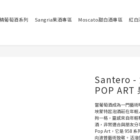
酒精葡萄酒系列
Sangria果酒專區
Moscato甜白酒專區
紅白
Santero 
POP AR
當葡萄酒成為一門藝術時
埃蒙特起泡酒莊在年輕
拘一格，靈感來自年輕
酒，非常適合與朋友分享一千次
Pop Art，它是 9
向波普藝術致敬。活潑