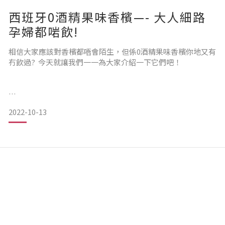
別有藍色💙及綠色💚，其包裝完全
西班牙0酒精果味香檳—- 大人細路
孕婦都啱飲!
相信大家應該對香檳都唔會陌生，但係0酒精果味香檳你地又有
冇飲過? 今天就讓我們一一為大家介紹一下它們吧！
2022-10-13
許多無氣泡果汁飲料的特點是顏色，這使得它們特別吸引眼球
👀。 而Senac西班牙0酒精果味香檳香氣濃郁，同時保持奢華
和新鮮。這種不含酒精的飲料口感溫和，酒體適中，帶有淡淡
的起泡感。 Senac 起泡酒是婚宴和假日派對的優雅選擇清爽、
清脆的 Senac 起泡酒口感極佳，味道自然。 這種風味帶有不同
的微笑和問候，以匹配其獨特的個性。
我地既西班牙