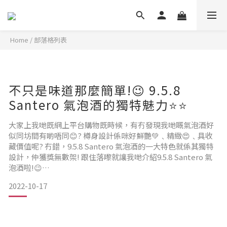
Home
/
部落格列表
不只是味道那麼簡單!😉 9.5.8
Santero 氣泡酒的獨特魅力⭐⭐
大家上我哋既網上平台購物既時候，有冇發現我哋嘅氣泡酒好
似同坊間有啲唔同😊? 樽身設計係咪好鮮艷💚﹑精緻😍﹑具收
藏價值呢? 冇錯，9.5.8 Santero 氣泡酒的一大特色就係其獨特
設計，仲獲獎無數架! 跟住落嚟就讓我哋介紹9.5.8 Santero 氣
泡酒啦!😉
2022-10-17
首先介紹9.5.8 Santero La Pupazza Extra Dry。來自 Santero
的 9.5.8 系列的 La Pupazza Extra Dry 是一款限量版起泡酒，分